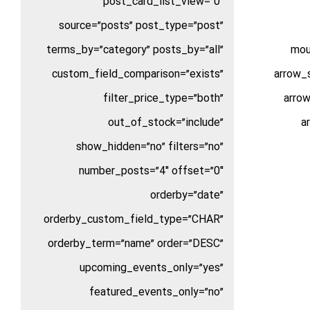
post_card_list_view=”0″
source=”posts” post_type=”post”
terms_by=”category” posts_by=”all”
mou
custom_field_comparison=”exists”
arrow_s
filter_price_type=”both”
arrow
out_of_stock=”include”
a
show_hidden=”no” filters=”no”
number_posts=”4″ offset=”0″
orderby=”date”
orderby_custom_field_type=”CHAR”
orderby_term=”name” order=”DESC”
upcoming_events_only=”yes”
featured_events_only=”no”