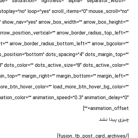
=”” saturation=”” lightness=”” alpha=”” separator_width=””
toplay=”no” loop=”yes” scroll_items=”0″ mouse_scroll=”no”
”” show_nav=”yes” arrow_box_width=”” arrow_box_height=””
arrow_position_vertical=”” arrow_border_radius_top_left=””
t=”” arrow_border_radius_bottom_left=”” arrow_bgcolor=””
ts_position=”bottom” dots_spacing=”4″ dots_margin_top=””
″ dots_color=”” dots_active_size=”8″ dots_active_color=””
in_top=”” margin_right=”” margin_bottom=”” margin_left=””
ore_btn_hover_color=”” load_more_btn_hover_bg_color=””
mation_color=”” animation_speed=”0.3″ animation_delay=”0″
animation_offset=””]
چیزی پیدا نشد
[/fusion_tb_post_card_archives]