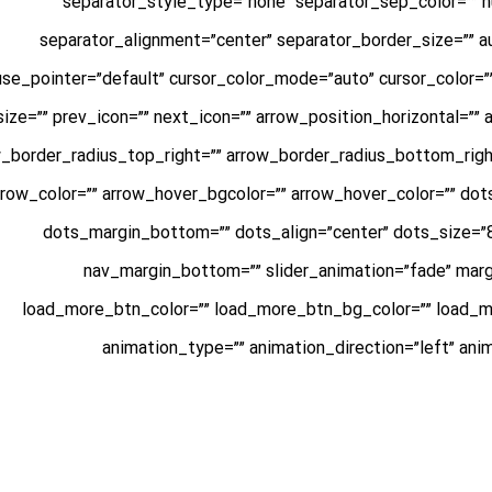
separator_style_type=”none” separator_sep_color=”” hue
separator_alignment=”center” separator_border_size=”” au
se_pointer=”default” cursor_color_mode=”auto” cursor_color=
ize=”” prev_icon=”” next_icon=”” arrow_position_horizontal=”” 
_border_radius_top_right=”” arrow_border_radius_bottom_righ
rrow_color=”” arrow_hover_bgcolor=”” arrow_hover_color=”” do
dots_margin_bottom=”” dots_align=”center” dots_size=”8
nav_margin_bottom=”” slider_animation=”fade” marg
load_more_btn_color=”” load_more_btn_bg_color=”” load_m
animation_type=”” animation_direction=”left” ani