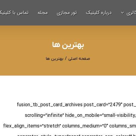
الری
درباره کلینیک
تور مجازی
مجله
تماس با کلینی
بهترین ها
صفحه اصلی
/
بهترین ها
[fusion_tb_post_card_archives post_card=”2479″ post
scrolling=”infinite” hide_on_mobile=”small-visibility,m
flex_align_items=”stretch” columns_medium=”0″ columns_sma