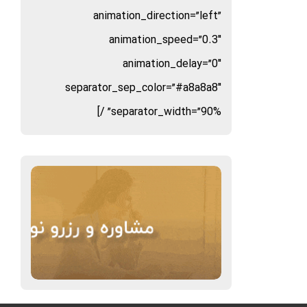
animation_direction=”left”
animation_speed=”0.3″
animation_delay=”0″
separator_sep_color=”#a8a8a8″
separator_width=”90%” /]