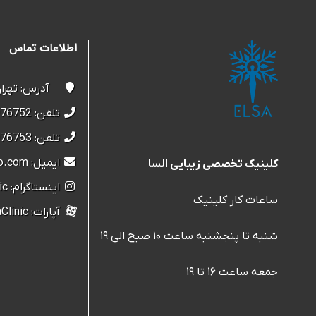
اطلاعات تماس
آدرس: تهران، س
تلفن: 22076752-021
تلفن: 22076753-021
ایمیل: elsaclinic@yahoo.com
کلینیک تخصصی زیبایی السا
اینستاگرام: Elsa.Clinic
ساعات کار کلینیک
آپارات: ElsaClinic
شنبه تا پنجشنبه ساعت ۱۰ صبح الی ۱۹
جمعه ساعت ۱۶ تا ۱۹