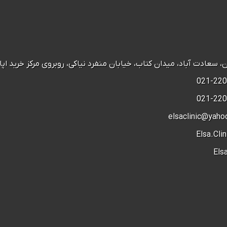
عادت آباد، میدان کتاب، خیابان منفرد نیاکی، روبروی مرکز خرید اپال، پ 28