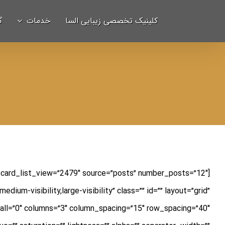
Ski
برای:
کلینیک تخصصی زیبایی السا
خدمات
گ
t
conten
_card_list_view=”2479″ source=”posts” number_posts=”12″
edium-visibility,large-visibility” class=”” id=”” layout=”grid”
ll=”0″ columns=”3″ column_spacing=”15″ row_spacing=”40″