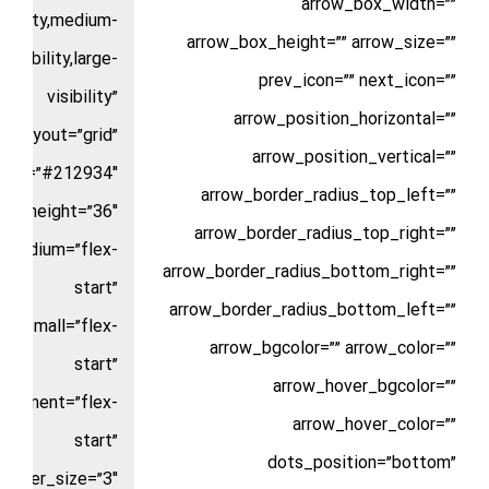
arrow_box_width=””
sibility,medium-
arrow_box_height=”” arrow_size=””
visibility,large-
prev_icon=”” next_icon=””
visibility”
arrow_position_horizontal=””
layout=”grid”
arrow_position_vertical=””
color=”#212934″
arrow_border_radius_top_left=””
ters_height=”36″
arrow_border_radius_top_right=””
t_medium=”flex-
arrow_border_radius_bottom_right=””
start”
arrow_border_radius_bottom_left=””
nt_small=”flex-
arrow_bgcolor=”” arrow_color=””
start”
arrow_hover_bgcolor=””
alignment=”flex-
arrow_hover_color=””
start”
dots_position=”bottom”
border_size=”3″