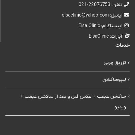
تلفن: 22076753-021
ایمیل: elsaclinic@yahoo.com
اینستاگرام: Elsa.Clinic
آپارات: ElsaClinic
خدمات
تزریق چربی
لیپوساکشن
ساکشن غبغب + عکس قبل و بعد از ساکشن غبغب +
ویدیو