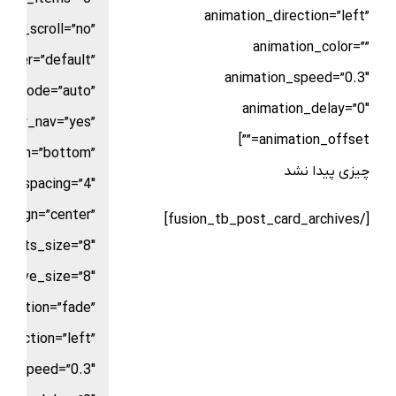
animation_direction=”left”
use_scroll=”no”
animation_color=””
nter=”default”
animation_speed=”0.3″
or_mode=”auto”
animation_delay=”0″
show_nav=”yes”
animation_offset=””]
ition=”bottom”
چیزی پیدا نشد
ts_spacing=”4″
_align=”center”
[/fusion_tb_post_card_archives]
dots_size=”8″
active_size=”8″
nimation=”fade”
direction=”left”
on_speed=”0.3″