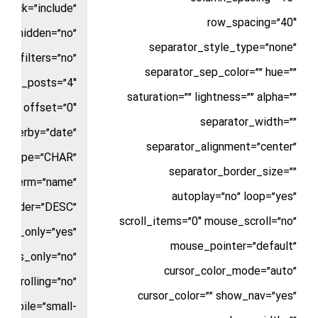
stock=”include”
row_spacing=”40″
ow_hidden=”no”
separator_style_type=”none”
filters=”no”
separator_sep_color=”” hue=””
mber_posts=”4″
saturation=”” lightness=”” alpha=””
offset=”0″
separator_width=””
orderby=”date”
separator_alignment=”center”
ld_type=”CHAR”
separator_border_size=””
by_term=”name”
autoplay=”no” loop=”yes”
order=”DESC”
scroll_items=”0″ mouse_scroll=”no”
nts_only=”yes”
mouse_pointer=”default”
ents_only=”no”
cursor_color_mode=”auto”
scrolling=”no”
cursor_color=”” show_nav=”yes”
mobile=”small-