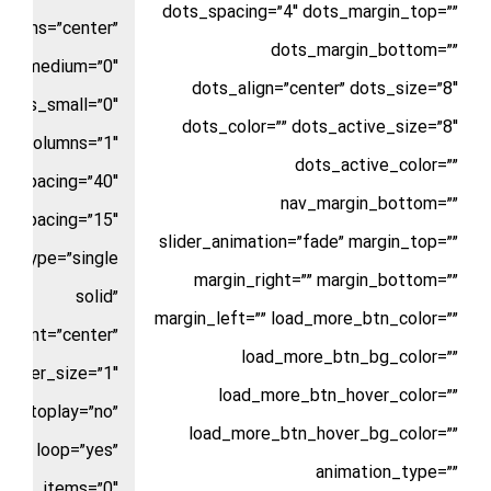
dots_spacing=”4″ dots_margin_top=””
_items=”center”
dots_margin_bottom=””
ns_medium=”0″
dots_align=”center” dots_size=”8″
umns_small=”0″
dots_color=”” dots_active_size=”8″
columns=”1″
dots_active_color=””
n_spacing=”40″
nav_margin_bottom=””
w_spacing=”15″
slider_animation=”fade” margin_top=””
le_type=”single
margin_right=”” margin_bottom=””
solid”
margin_left=”” load_more_btn_color=””
gnment=”center”
load_more_btn_bg_color=””
border_size=”1″
load_more_btn_hover_color=””
autoplay=”no”
load_more_btn_hover_bg_color=””
loop=”yes”
animation_type=””
croll_items=”0″