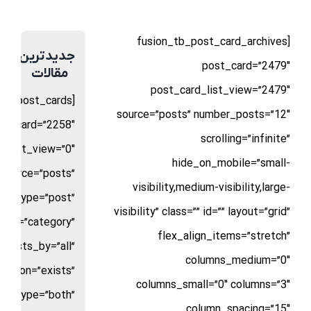
[fusion_tb_post_card_archives
جدیدترین
post_card=”2479″
مقالات
post_card_list_view=”2479″
sion_post_cards
source=”posts” number_posts=”12″
st_card=”2258″
scrolling=”infinite”
d_list_view=”0″
hide_on_mobile=”small-
source=”posts”
visibility,medium-visibility,large-
st_type=”post”
visibility” class=”” id=”” layout=”grid”
_by=”category”
flex_align_items=”stretch”
posts_by=”all”
columns_medium=”0″
rison=”exists”
columns_small=”0″ columns=”3″
ice_type=”both”
column_spacing=”15″