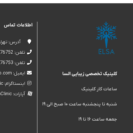
اطلاعات تماس
آدرس: تهران، س
تلفن: 22076752-021
تلفن: 22076753-021
ایمیل: elsaclinic@yahoo.com
کلینیک تخصصی زیبایی السا
اینستاگرام: Elsa.Clinic
ساعات کار کلینیک
آپارات: ElsaClinic
شنبه تا پنجشنبه ساعت ۱۰ صبح الی ۱۹
جمعه ساعت ۱۶ تا ۱۹