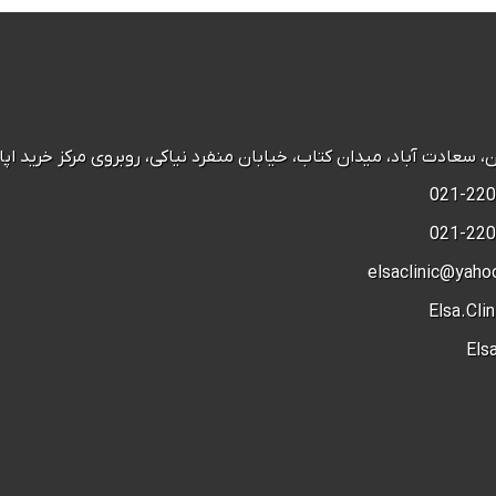
عادت آباد، میدان کتاب، خیابان منفرد نیاکی، روبروی مرکز خرید اپال، پ 28