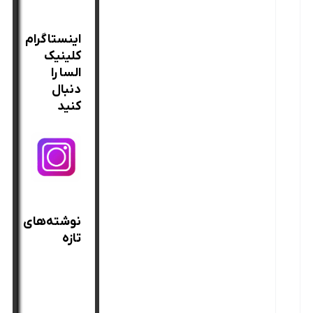
آ
برای:
ش
اینستاگرام
ن
کلینیک
ا
السا را
ی
دنبال
ی
کنید
ب
ا
د
س
ت
نوشته‌های
گ
تازه
ا
بهترین
ه
ه
روغن