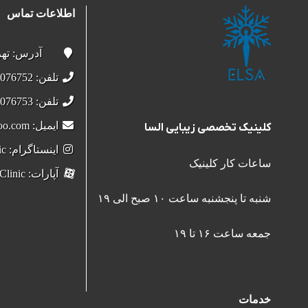
اطلاعات تماس
آدرس: تهران، س
تلفن: 22076752-021
تلفن: 22076753-021
ایمیل: elsaclinic@yahoo.com
کلینیک تخصصی زیبایی السا
اینستاگرام: Elsa.Clinic
ساعات کار کلینیک
آپارات: ElsaClinic
شنبه تا پنجشنبه ساعت ۱۰ صبح الی ۱۹
جمعه ساعت ۱۶ تا ۱۹
خدمات