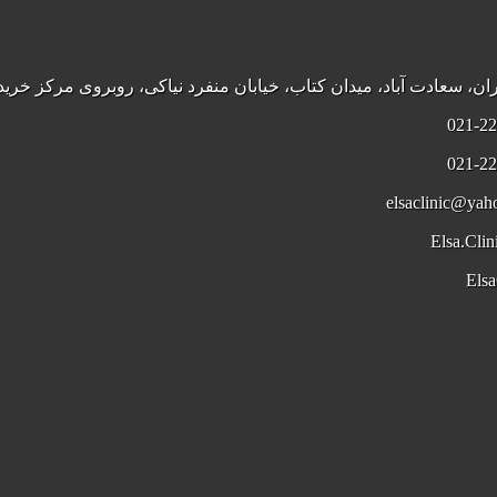
عادت آباد، میدان کتاب، خیابان منفرد نیاکی، روبروی مرکز خرید اپال، پ