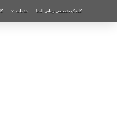
Ski
برای:
کلینیک تخصصی زیبایی السا
خدمات
گا
t
conten