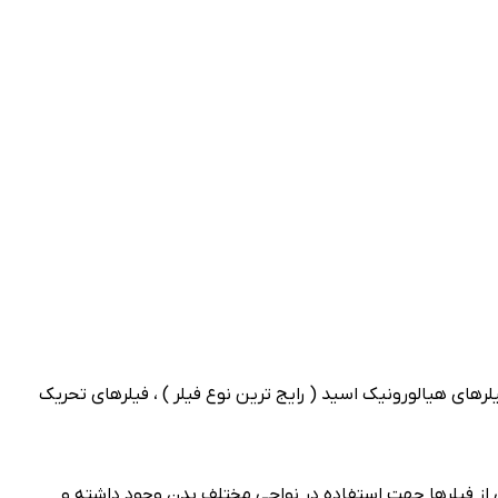
رهای هیالورونیک اسید ( رایج ترین نوع فیلر ) ، فیلرهای تحریک
 از فیلرها جهت استفاده در نواحی مختلف بدن وجود داشته و