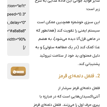
سایر فواید جوانی این ماده غذایی به شرح
direction=”left”
زیر است:
on_speed=”0.3″
این سبزی خوشمزه همچنین ممکن است
ation_delay=”0″
سیستم ایمنی را تقویت کند (همانطور که
olor=”#a8a8a8″
در ماهی قزل‌آلا دیده می‌شود)، به هضم
غذا کمک کند (در یک مطالعه سلولی) و به
/]
دلیل محتوای ید خود از سلامت تیروئید
پشتیبانی کند.
2. فلفل دلمه‌ای قرمز
فلفل دلمه‌ای قرمز سرشار از
آنتی‌اکسیدان‌هایی است که در مبارزه با
پیری حرف اول را می‌زنند. فلفل دلمه‌ای قرمز