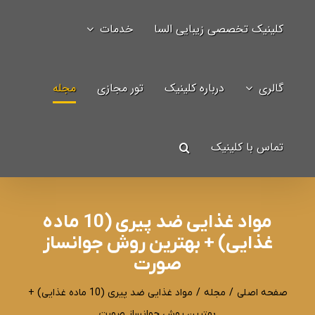
Ski
کلینیک تخصصی زیبایی السا
خدمات
t
جستجو
conten
برای:
گالری
درباره کلینیک
تور مجازی
مجله
تماس با کلینیک
مواد غذایی ضد پیری (10 ماده
غذایی) + بهترین روش جوانساز
صورت
صفحه اصلی
/
مجله
/
مواد غذایی ضد پیری (10 ماده غذایی) +
بهترین روش جوانساز صورت