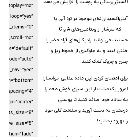
اکسیژن‌رسانی به پوست را افزایش می‌دهد.
autoplay=”no”
loop=”yes”
آنتی‌اکسیدان‌های موجود در تره آبی یا
آب
croll_items=”0″
تره
که سرشار از ویتامین‌های A و C
use_scroll=”no”
هستند، می‌توانند رادیکال‌های آزاد مضر را
nter=”default”
خنثی کنند و به جلوگیری از خطوط ریز و
or_mode=”auto”
چین و چروک کمک کنند.
show_nav=”yes”
برای امتحان کردن این ماده غذایی جوانساز:
ition=”bottom”
امروز یک مشت از این سبزی خوش طعم را
ts_spacing=”4″
به سالاد خود اضافه کنید تا پوستی
_align=”center”
درخشان به دست آورید و سلامت کلی خود
dots_size=”8″
را بهبود بخشید!
active_size=”8″
nimation=”fade”