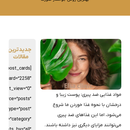
جدیدترین
مقالات
sion_post_cards
st_card=”2258″
d_list_view=”0″
مواد غذایی ضد پیری: پوست زیبا و
source=”posts”
درخشان با نحوه غذا خوردن ما شروع
st_type=”post”
می‌شود، اما این غذاهای ضد پیری
_by=”category”
می‌توانند مزایای دیگری نیز داشته باشند.
posts_by=”all”