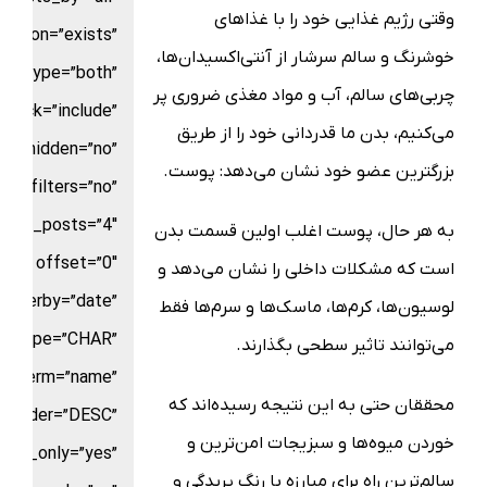
وقتی رژیم غذایی خود را با غذاهای
rison=”exists”
خوشرنگ و سالم سرشار از آنتی‌اکسیدان‌ها،
ice_type=”both”
چربی‌های سالم، آب و مواد مغذی ضروری پر
stock=”include”
می‌کنیم، بدن ما قدردانی خود را از طریق
ow_hidden=”no”
بزرگترین عضو خود نشان می‌دهد: پوست.
filters=”no”
mber_posts=”4″
به هر حال، پوست اغلب اولین قسمت بدن
offset=”0″
است که مشکلات داخلی را نشان می‌دهد و
orderby=”date”
لوسیون‌ها، کرم‌ها، ماسک‌ها و سرم‌ها فقط
ld_type=”CHAR”
می‌توانند تاثیر سطحی بگذارند.
by_term=”name”
محققان حتی به این نتیجه رسیده‌اند که
order=”DESC”
خوردن میوه‌ها و سبزیجات امن‌ترین و
nts_only=”yes”
سالم‌ترین راه برای مبارزه با رنگ پریدگی و