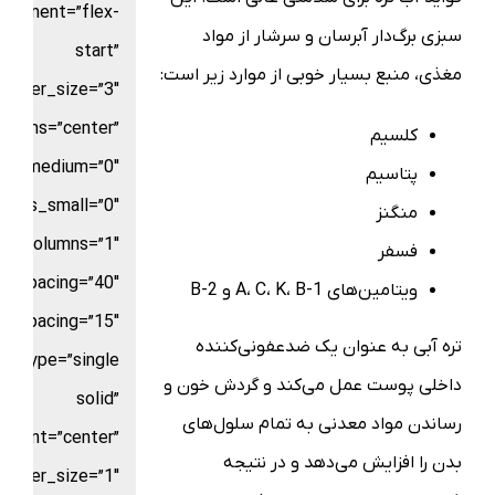
alignment=”flex-
سبزی برگ‌دار آبرسان و سرشار از مواد
start”
مغذی، منبع بسیار خوبی از موارد زیر است:
border_size=”3″
_items=”center”
کلسیم
ns_medium=”0″
پتاسیم
umns_small=”0″
منگنز
columns=”1″
فسفر
n_spacing=”40″
ویتامین‌های A، C، K، B-1 و B-2
w_spacing=”15″
تره آبی به عنوان یک ضدعفونی‌کننده
le_type=”single
داخلی پوست عمل می‌کند و گردش خون و
solid”
رساندن مواد معدنی به تمام سلول‌های
gnment=”center”
بدن را افزایش می‌دهد و در نتیجه
border_size=”1″