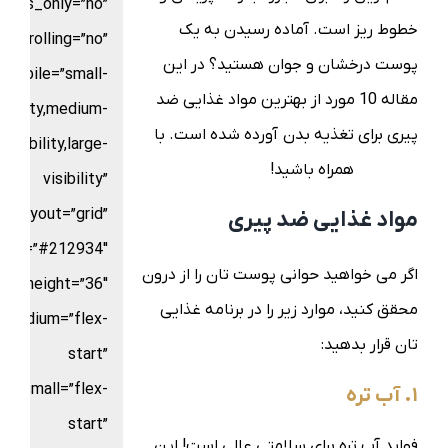
ents_only=”no”
خطوط ریز است. آماده رسیدن به یک
scrolling=”no”
پوست درخشان و جوان هستید؟ در این
mobile=”small-
مقاله 10 مورد از بهترین مواد غذایی ضد
sibility,medium-
پیری برای تغذیه بدن آورده شده است. با
visibility,large-
بلاگ السا
همراه باشید!
visibility”
layout=”grid”
مواد غذایی ضد پیری
color=”#212934″
اگر می خواهید حوانی پوست تان را از درون
ters_height=”36″
محقق کنید، موارد زیر را در برنامه غذایی
t_medium=”flex-
تان قرار بدهید:
start”
nt_small=”flex-
۱. آب تره
start”
فواید آب تره برای سلامتی عالی است! این