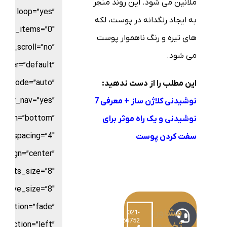
ملانین می شود. این روند منجر
loop=”yes”
به ایجاد رنگدانه در پوست، لکه
croll_items=”0″
های تیره و رنگ ناهموار پوست
use_scroll=”no”
می شود.
nter=”default”
or_mode=”auto”
این مطلب را از دست ندهید:
show_nav=”yes”
نوشیدنی کلاژن ساز + معرفی 7
ition=”bottom”
نوشیدنی و یک راه موثر برای
ts_spacing=”4″
سفت کردن پوست
_align=”center”
dots_size=”8″
active_size=”8″
nimation=”fade”
مشاوره
021-
220766752
تخصصی
direction=”left”