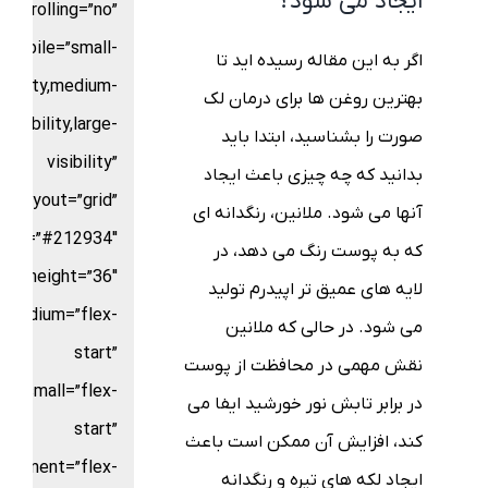
ایجاد می شود؟
scrolling=”no”
mobile=”small-
اگر به این مقاله رسیده اید تا
sibility,medium-
بهترین روغن ها برای درمان لک
visibility,large-
صورت را بشناسید، ابتدا باید
visibility”
بدانید که چه چیزی باعث ایجاد
layout=”grid”
آنها می شود. ملانین، رنگدانه ای
color=”#212934″
که به پوست رنگ می دهد، در
ters_height=”36″
لایه های عمیق تر اپیدرم تولید
t_medium=”flex-
می شود. در حالی که ملانین
start”
نقش مهمی در محافظت از پوست
nt_small=”flex-
در برابر تابش نور خورشید ایفا می
start”
کند، افزایش آن ممکن است باعث
alignment=”flex-
ایجاد لکه های تیره و رنگدانه