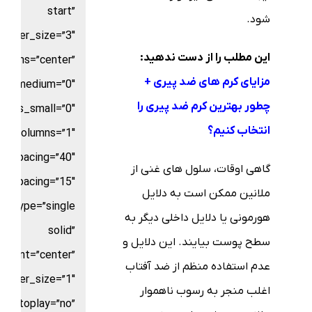
start”
شود.
border_size=”3″
این مطلب را از دست ندهید:
_items=”center”
مزایای کرم های ضد پیری +
ns_medium=”0″
چطور بهترین کرم ضد پیری را
umns_small=”0″
انتخاب کنیم؟
columns=”1″
n_spacing=”40″
گاهی اوقات، سلول های غنی از
w_spacing=”15″
ملانین ممکن است به دلایل
le_type=”single
هورمونی یا دلایل داخلی دیگر به
solid”
سطح پوست بیایند. این دلایل و
gnment=”center”
عدم استفاده منظم از ضد آفتاب
border_size=”1″
اغلب منجر به رسوب ناهموار
autoplay=”no”