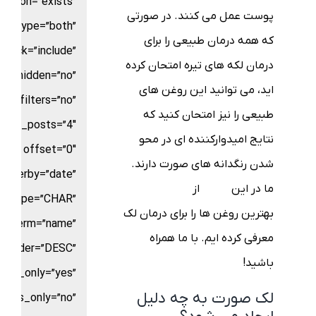
rison=”exists”
پوست عمل می کنند. در صورتی
ice_type=”both”
که همه درمان طبیعی را برای
stock=”include”
درمان لکه های تیره امتحان کرده
ow_hidden=”no”
اید، می توانید این روغن های
filters=”no”
طبیعی را نیز امتحان کنید که
mber_posts=”4″
نتایج امیدوارکننده ای در محو
offset=”0″
شدن رنگدانه های صورت دارند.
orderby=”date”
ما در این
مقاله
از
بلاگ السا
ld_type=”CHAR”
بهترین روغن ها را برای درمان لک
by_term=”name”
معرفی کرده ایم. با ما همراه
order=”DESC”
باشید!
nts_only=”yes”
لک صورت به چه دلیل
ents_only=”no”