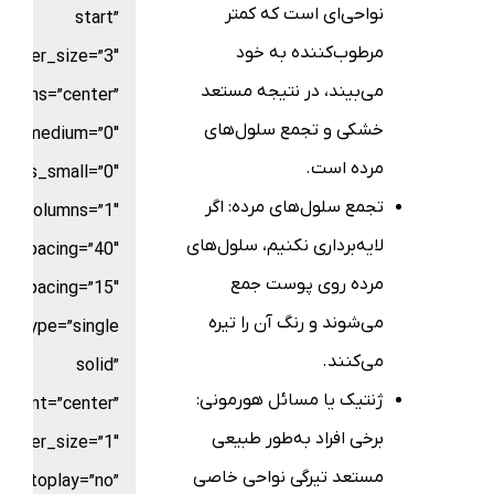
نواحی‌ای است که کمتر
start”
مرطوب‌کننده به خود
border_size=”3″
می‌بیند، در نتیجه مستعد
_items=”center”
خشکی و تجمع سلول‌های
ns_medium=”0″
مرده است.
umns_small=”0″
تجمع سلول‌های مرده: اگر
columns=”1″
لایه‌برداری نکنیم، سلول‌های
n_spacing=”40″
مرده روی پوست جمع
w_spacing=”15″
می‌شوند و رنگ آن را تیره
le_type=”single
می‌کنند.
solid”
ژنتیک یا مسائل هورمونی:
gnment=”center”
برخی افراد به‌طور طبیعی
border_size=”1″
مستعد تیرگی نواحی خاصی
autoplay=”no”