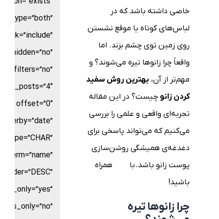
rison=”exists”
خاصی داشته باشد که در
ice_type=”both”
لباس‌های کوتاه یا موقع نشستن
stock=”include”
روی زمین توی چشم بزند. اما
ow_hidden=”no”
واقعاً چرا زانوها تیره می‌شوند؟ و
filters=”no”
مهم‌تر از آن،
بهترین روش سفید
mber_posts=”4″
کردن زانو
چیست؟ در این مقاله
offset=”0″
تجربه‌ای واقعی و علمی را بررسی
orderby=”date”
می‌کنیم که می‌تواند پاسخی برای
ld_type=”CHAR”
دغدغه‌ی همیشگی روشن‌سازی
by_term=”name”
پوست زانو باشد.
با
السا
همراه
order=”DESC”
باشید!
nts_only=”yes”
چرا زانوها تیره
ents_only=”no”