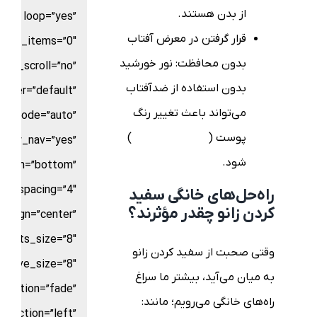
از بدن هستند.
loop=”yes”
قرار گرفتن در معرض آفتاب
croll_items=”0″
بدون محافظت: نور خورشید
use_scroll=”no”
بدون استفاده از ضدآفتاب
nter=”default”
می‌تواند باعث تغییر رنگ
or_mode=”auto”
پوست (
هیپرپیگمنتیشن
)
show_nav=”yes”
شود.
ition=”bottom”
ts_spacing=”4″
راه‌حل‌های خانگی سفید
کردن زانو چقدر مؤثرند؟
_align=”center”
dots_size=”8″
وقتی صحبت از سفید کردن زانو
active_size=”8″
به میان می‌آید، بیشتر ما سراغ
nimation=”fade”
راه‌های خانگی می‌رویم؛ مانند:
direction=”left”