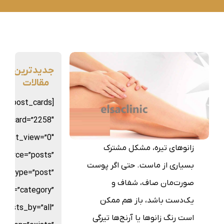
جدیدترین
مقالات
sion_post_cards
st_card=”2258″
d_list_view=”0″
زانوهای تیره، مشکل مشترک
source=”posts”
بسیاری از ماست. حتی اگر پوست
st_type=”post”
صورت‌مان صاف، شفاف و
_by=”category”
یک‌دست باشد، باز هم ممکن
posts_by=”all”
است رنگ زانوها یا آرنج‌ها تیرگی