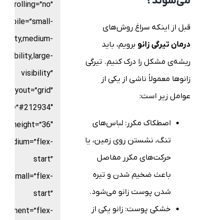
می‌شوند؟
scrolling=”no”
mobile=”small-
قبل از اینکه سراغ روش‌های
sibility,medium-
درمان تیرگی زانو
برویم، باید
visibility,large-
ریشه‌ی مشکل را درک کنیم. تیرگی
visibility”
زانوها معمولاً ناشی از یکی از
layout=”grid”
عوامل زیر است:
color=”#212934″
اصطکاک مکرر: لباس‌های
ters_height=”36″
تنگ، نشستن روی زمین، یا
t_medium=”flex-
حرکت‌های مکرر مفاصل
start”
باعث ضخیم شدن و تیره
nt_small=”flex-
شدن پوست زانو می‌شود.
start”
خشکی پوست: زانو یکی از
alignment=”flex-