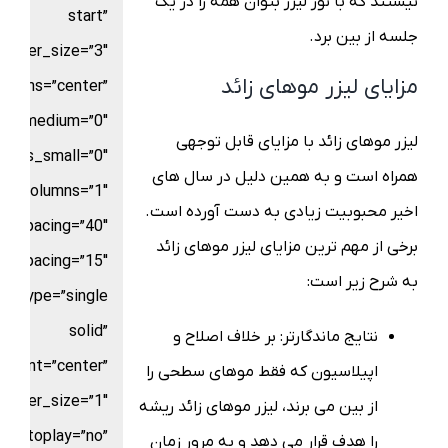
نیستند که با نور لیزر بتوان همه را در یک
start”
جلسه از بین برد.
border_size=”3″
مزایای لیزر موهای زائد
_items=”center”
ns_medium=”0″
لیزر موهای زائد با مزایای قابل توجهی
umns_small=”0″
همراه است و به همین دلیل در سال های
columns=”1″
اخیر محبوبیت زیادی به دست آورده است.
n_spacing=”40″
برخی از مهم ترین مزایای لیزر موهای زائد
w_spacing=”15″
به شرح زیر است:
le_type=”single
solid”
نتایج ماندگارتر: بر خلاف اصلاح و
gnment=”center”
اپیلاسیون که فقط موهای سطحی را
border_size=”1″
از بین می برند، لیزر موهای زائد ریشه
autoplay=”no”
را هدف قرار می دهد و به مرور زمان