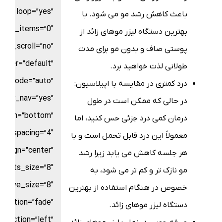
loop=”yes”
باعث کاهش رشد مو می شود. با
croll_items=”0″
بهترین دستگاه لیزر موهای زائد از
use_scroll=”no”
پوستی صاف و بدون مو برای مدت
nter=”default”
طولانی لذت خواهید برد.
or_mode=”auto”
درد کمتری در مقایسه با اپیلاسیون:
show_nav=”yes”
در حالی که ممکن است در طول
ition=”bottom”
درمان کمی درد جزئی حس کنید، اما
ts_spacing=”4″
معمولاً این درد قابل تحمل است و با
_align=”center”
هر جلسه کاهش می یابد زیرا رشد
dots_size=”8″
مو نازک تر و کم تر می شود، به
active_size=”8″
خصوص در هنگام استفاده از بهترین
nimation=”fade”
دستگاه لیزر موهای زائد.
direction=”left”