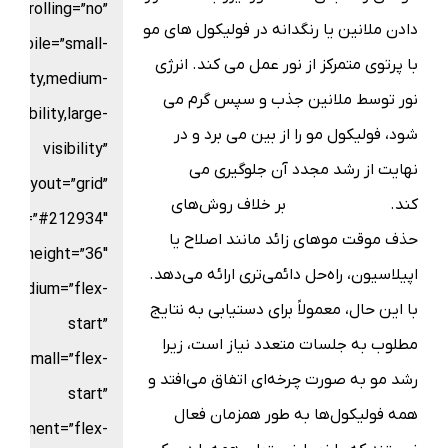
scrolling=”no”
دادن ملانین یا رنگدانه در فولیکول های مو
mobile=”small-
با پرتوی متمرکز از نور عمل می کند. انرژی
sibility,medium-
نور توسط ملانین جذب و سپس گرم می
visibility,large-
شود، فولیکول مو را از بین می برد و در
visibility”
نهایت از رشد مجدد آن جلوگیری می
layout=”grid”
کند.
لیزر موهای زائد
بر خلاف روش‌های
color=”#212934″
حذف موقت موهای زائد مانند اصلاح یا
ters_height=”36″
اپیلاسیون، راه‌حل دائمی‌تری ارائه می‌دهد.
t_medium=”flex-
با این حال، معمولاً برای دستیابی به نتایج
start”
مطلوب به جلسات متعدد نیاز است، زیرا
nt_small=”flex-
رشد مو به صورت چرخه‌ای اتفاق می‌افتد و
start”
همه فولیکول‌ها به طور همزمان فعال
alignment=”flex-