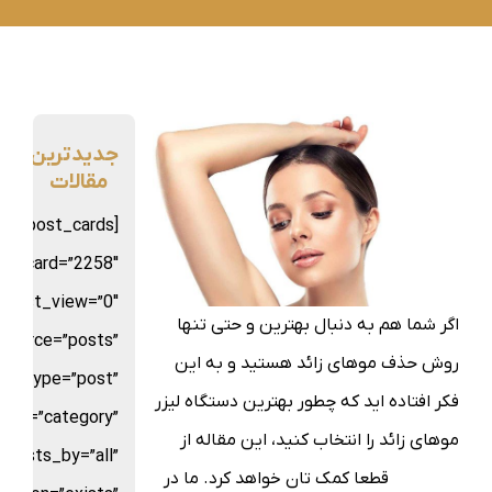
جدیدترین
مقالات
sion_post_cards
st_card=”2258″
d_list_view=”0″
اگر شما هم به دنبال بهترین و حتی تنها
source=”posts”
روش حذف موهای زائد هستید و به این
st_type=”post”
فکر افتاده اید که چطور بهترین دستگاه لیزر
_by=”category”
موهای زائد را انتخاب کنید، این مقاله از
posts_by=”all”
بلاگ السا
قطعا کمک تان خواهد کرد. ما در