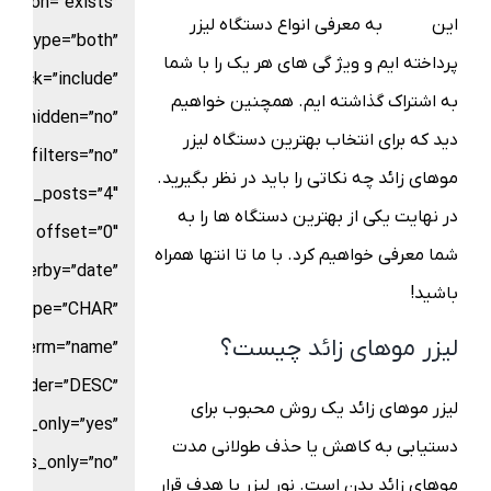
rison=”exists”
این
مقاله
به معرفی انواع دستگاه لیزر
ice_type=”both”
پرداخته ایم و ویژ گی های هر یک را با شما
stock=”include”
به اشتراک گذاشته ایم.
همچنین خواهیم
ow_hidden=”no”
دید که برای انتخاب بهترین دستگاه لیزر
filters=”no”
موهای زائد چه نکاتی را باید در نظر بگیرید.
mber_posts=”4″
در نهایت یکی از بهترین دستگاه ها را به
offset=”0″
شما معرفی خواهیم کرد. با ما تا انتها همراه
orderby=”date”
باشید!
ld_type=”CHAR”
لیزر موهای زائد چیست؟
by_term=”name”
order=”DESC”
لیزر موهای زائد یک روش محبوب برای
nts_only=”yes”
دستیابی به کاهش یا حذف طولانی مدت
ents_only=”no”
موهای زائد بدن است. نور لیزر با هدف قرار