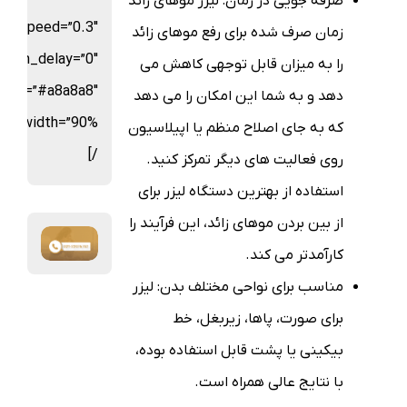
صرفه جویی در زمان: لیزر موهای زائد
on_speed=”0.3″
زمان صرف شده برای رفع موهای زائد
ation_delay=”0″
را به میزان قابل توجهی کاهش می
olor=”#a8a8a8″
دهد و به شما این امکان را می دهد
که به جای اصلاح منظم یا اپیلاسیون
/]
روی فعالیت های دیگر تمرکز کنید.
استفاده از بهترین دستگاه لیزر برای
از بین بردن موهای زائد، این فرآیند را
کارآمدتر می کند.
مناسب برای نواحی مختلف بدن: لیزر
برای صورت، پاها، زیربغل، خط
بیکینی یا پشت قابل استفاده بوده،
با نتایج عالی همراه است.