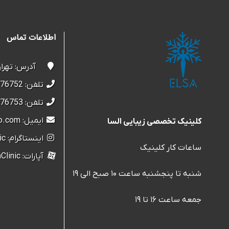
اطلاعات تماس
آدرس: تهران، س
تلفن: 22076752-021
تلفن: 22076753-021
ایمیل: elsaclinic@yahoo.com
کلینیک تخصصی زیبایی السا
اینستاگرام: Elsa.Clinic
ساعات کار کلینیک
آپارات: ElsaClinic
شنبه تا پنجشنبه ساعت ۱۰ صبح الی ۱۹
جمعه ساعت ۱۶ تا ۱۹