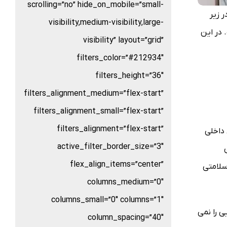
scrolling=”no” hide_on_mobile=”small-
 زیر
visibility,medium-visibility,large-
 در این
visibility” layout=”grid”
filters_color=”#212934″
filters_height=”36″
filters_alignment_medium=”flex-start”
filters_alignment_small=”flex-start”
filters_alignment=”flex-start”
 داخلی
active_filter_border_size=”3″
flex_align_items=”center”
سلامتی
columns_medium=”0″
columns_small=”0″ columns=”1″
ی را نمی
column_spacing=”40″