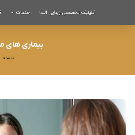
Ski
برای:
کلینیک تخصصی زیبایی السا
خدمات
گ
t
conten
بیماری های مر
صفحه ا