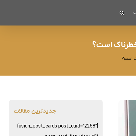
ک
 خطرناک است؟
اک است؟
جدیدترین مقالات
[fusion_post_cards post_card=”2258″