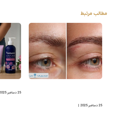
مطالب مرتبط
کاشت ابروی دائمی با متد FIT؛
ژل بهداشت
چگونه طبیعی‌ترین خواب ابرو را
25 دسامبر 2025
تضمین کنیم؟
25 دسامبر 2025
|
بدون دیدگاه