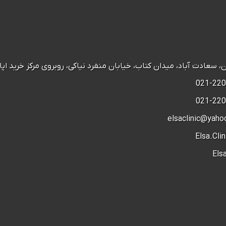
عادت آباد، میدان کتاب، خیابان منفرد نیاکی، روبروی مرکز خرید اپال، پ 28