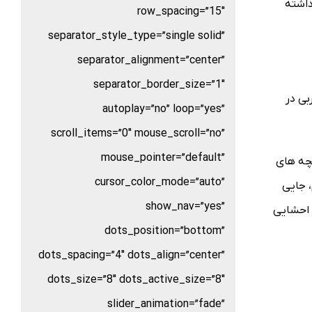
داشته
row_spacing=”15″
separator_style_type=”single solid”
separator_alignment=”center”
separator_border_size=”1″
بی در
autoplay=”no” loop=”yes”
scroll_items=”0″ mouse_scroll=”no”
mouse_pointer=”default”
یچه های
cursor_color_mode=”auto”
 جایی
show_nav=”yes”
ی بدن زیر پوست است. 10 درصد دیگر چربی احشایی
dots_position=”bottom”
dots_spacing=”4″ dots_align=”center”
dots_size=”8″ dots_active_size=”8″
slider_animation=”fade”