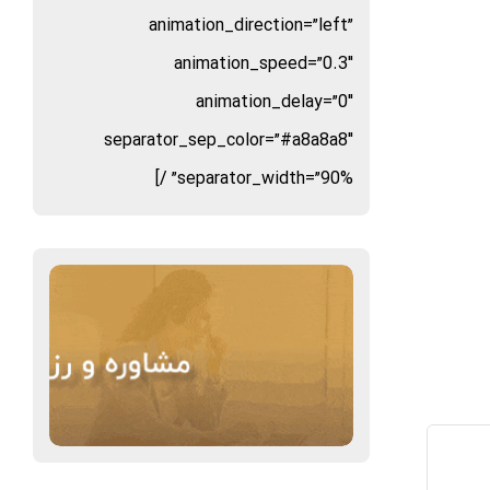
animation_direction=”left”
animation_speed=”0.3″
animation_delay=”0″
separator_sep_color=”#a8a8a8″
separator_width=”90%” /]