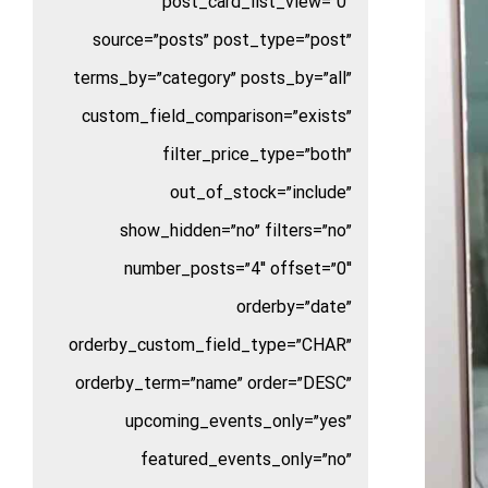
post_card_list_view=”0″
source=”posts” post_type=”post”
terms_by=”category” posts_by=”all”
custom_field_comparison=”exists”
filter_price_type=”both”
out_of_stock=”include”
show_hidden=”no” filters=”no”
number_posts=”4″ offset=”0″
orderby=”date”
orderby_custom_field_type=”CHAR”
orderby_term=”name” order=”DESC”
upcoming_events_only=”yes”
featured_events_only=”no”