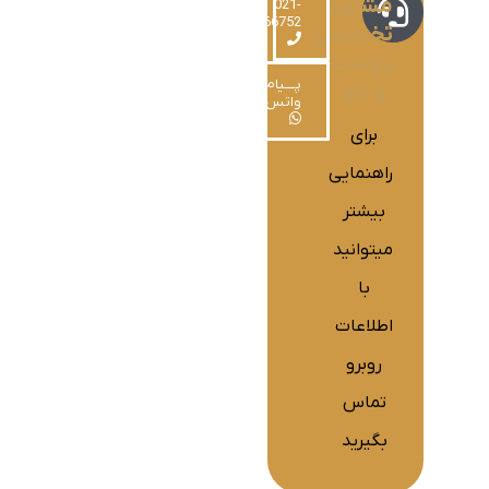
مشاوره
021-
220766752
تخصصی
پوست
پـــیام در
و مو
واتس‌اپ
برای
راهنمایی
بیشتر
میتوانید
با
اطلاعات
روبرو
تماس
بگیرید