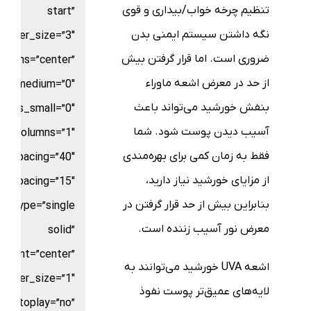
تنظیم چرخه خواب/بیداری و قوی
start”
نگه داشتن سیستم ایمنی بدن
border_size=”3″
ضروری است. اما قرار گرفتن بیش
_items=”center”
از حد در معرض اشعه ماوراء
ns_medium=”0″
بنفش خورشید می‌تواند باعث
umns_small=”0″
آسیب دیدن پوست شود. شما
columns=”1″
فقط به زمان کمی برای بهره‌مندی
n_spacing=”40″
از مزایای خورشید نیاز دارید،
w_spacing=”15″
بنابراین بیش از حد قرار گرفتن در
le_type=”single
معرض نور آسیب زننده است.
solid”
gnment=”center”
اشعه UVA خورشید می‌توانند به
border_size=”1″
لایه‌های عمیق‌تر پوست نفوذ
autoplay=”no”