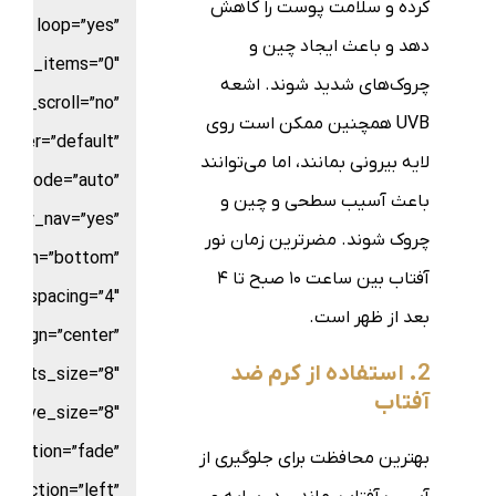
کرده و سلامت پوست را کاهش
loop=”yes”
دهد و باعث ایجاد چین و
croll_items=”0″
چروک‌های شدید شوند. اشعه
use_scroll=”no”
UVB همچنین ممکن است روی
nter=”default”
لایه بیرونی بمانند، اما می‌توانند
or_mode=”auto”
باعث آسیب سطحی و چین و
show_nav=”yes”
چروک شوند. مضرترین زمان نور
ition=”bottom”
آفتاب بین ساعت ۱۰ صبح تا ۴
ts_spacing=”4″
بعد از ظهر است.
_align=”center”
2. استفاده از کرم ضد
dots_size=”8″
آفتاب
active_size=”8″
nimation=”fade”
بهترین محافظت برای جلوگیری از
direction=”left”