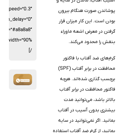
آسیب آفتاب، ماندن در سایه و
on_speed=”0.3″
پوشاندن صورت هنگام بیرون
ation_delay=”0″
بودن است. این کار میزان قرار
olor=”#a8a8a8″
گرفتن در معرض اشعه ماوراء
بنفش را محدود می‌کند.
/]
کرم‌های ضد آفتاب با فاکتور
محافظت در برابر آفتاب (SPF)
برچسب گذاری شده‌اند. هرچه
فاکتور محافظت در برابر آفتاب
بالاتر باشد، می‌توانید مدت
بیشتری بدون آسیب در آفتاب
بمانید. اگر نمی‌توانید در سایه
بمانید، از کرم ضد آفتاب استفاده