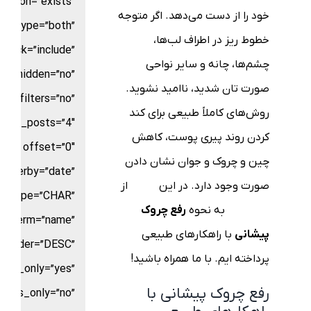
rison=”exists”
خود را از دست می‌دهد. اگر متوجه
ice_type=”both”
خطوط ریز در اطراف لب‌ها،
stock=”include”
چشم‌ها، چانه و سایر نواحی
ow_hidden=”no”
صورت تان شدید، ناامید نشوید.
filters=”no”
روش‌های کاملاً طبیعی برای کند
mber_posts=”4″
کردن روند پیری پوست، کاهش
offset=”0″
چین و چروک و جوان نشان دادن
orderby=”date”
صورت وجود دارد. در این
مقاله
از
ld_type=”CHAR”
بلاگ السا
به نحوه
رفع چروک
by_term=”name”
پیشانی
با راهکارهای طبیعی
order=”DESC”
پرداخته ایم. با ما همراه باشید!
nts_only=”yes”
رفع چروک پیشانی با
ents_only=”no”