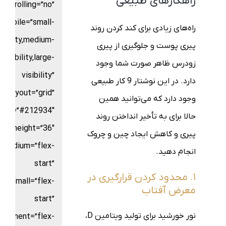
راهکارهای طبیعی
scrolling=”no”
mobile=”small-
راه‌های زیادی برای کند کردن روند
sibility,medium-
پیری پوست و جلوگیری از پیری
visibility,large-
زودرس ظاهر صورت شما وجود
visibility”
دارد. در این نوشتار 9 کار طبیعی
layout=”grid”
وجود دارد که می‌توانید همین
color=”#212934″
حالا برای به تأخیر انداختن روند
ters_height=”36″
پیری و کاهش ایجاد چین و چروک
t_medium=”flex-
انجام دهید.
start”
۱. محدود کردن قرارگیری در
nt_small=”flex-
معرض آفتاب
start”
نور خورشید برای تولید ویتامین D،
alignment=”flex-