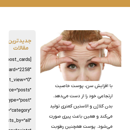
جدیدترین
مقالات
sion_post_cards
st_card=”2258″
d_list_view=”0″
با افزایش سن، پوست خاصیت
source=”posts”
ارتجاعی خود را از دست می‌دهد.
st_type=”post”
بدن کلاژن و الاستین کمتری تولید
_by=”category”
می‌کند و همین باعث پیری صورت
posts_by=”all”
می‌شود. پوست همچنین رطوبت