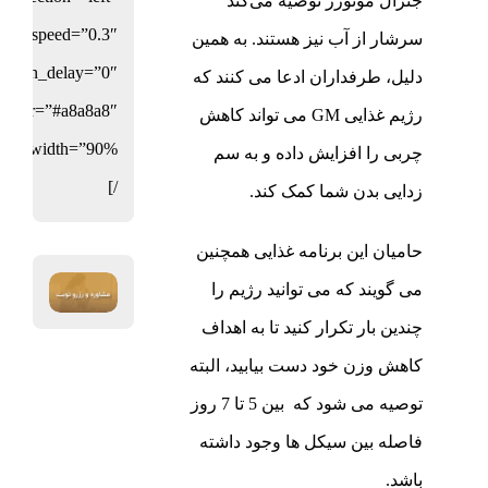
جنرال موتورز توصیه می‌کند
tion_speed=”0.3″
سرشار از آب نیز هستند. به همین
mation_delay=”0″
دلیل، طرفداران ادعا می کنند که
_color=”#a8a8a8″
رژیم غذایی GM می تواند کاهش
چربی را افزایش داده و به سم
/]
زدایی بدن شما کمک کند.
حامیان این برنامه غذایی همچنین
می گویند که می توانید رژیم را
چندین بار تکرار کنید تا به اهداف
کاهش وزن خود دست بیابید، البته
توصیه می شود که بین 5 تا 7 روز
فاصله بین سیکل ها وجود داشته
باشد.