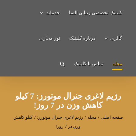
Ski
کلینیک تخصصی زیبایی السا
خدمات
t
جستجو
conten
برای:
گالری
درباره کلینیک
تور مجازی
مجله
تماس با کلینیک
رژیم لاغری جنرال موتورز: 7 کیلو
کاهش وزن در 7 روز!
صفحه اصلی
/
مجله
/
رژیم لاغری جنرال موتورز: 7 کیلو کاهش
وزن در 7 روز!