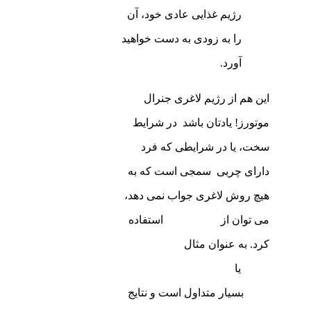
رژیم غذایی عادی خود، آن
را به زودی به دست خواهید
آورد.
این هم از رژیم لاغری جنرال
موتورز! یادتان باشد در شرایط
سخت، یا در شرایطی که فرد
دارای چربی سمجی است که به
هیچ روش لاغری جواب نمی دهد،
می توان از
لیپوساکشن
استفاده
کرد. به عنوان مثال
لیپوساکشن
غبغب
یا
لیپوساکشن پهلو و
شکم
بسیار متداول است و نتایج