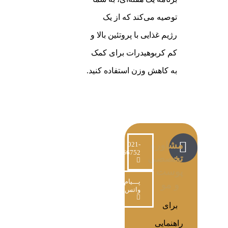
توصیه می‌کند که از یک
رژیم غذایی با پروتئین بالا و
کم کربوهیدرات برای کمک
به کاهش وزن استفاده کنید.
مشاوره
021-
220766752
تخصصی
پوست
پـــیام در
و مو
واتس‌اپ
برای
راهنمایی