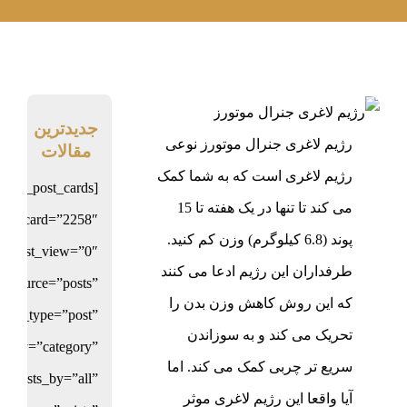
جدیدترین
رژیم لاغری جنرال موتورز نوعی
مقالات
رژیم لاغری است که به شما کمک
fusion_post_cards
می کند تا تنها در یک هفته تا 15
ost_card=”2258″
پوند (6.8 کیلوگرم) وزن کم کنید.
rd_list_view=”0″
طرفداران این رژیم ادعا می کنند
source=”posts”
که این روش کاهش وزن بدن را
post_type=”post”
تحریک می کند و به سوزاندن
ms_by=”category”
سریع تر چربی کمک می کند. اما
posts_by=”all”
آیا واقعا این رژیم لاغری موثر