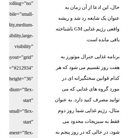
scrolling=”no”
حال، این ادعا از آن زمان به
n_mobile=”small-
عنوان یک شایعه رد شد و ریشه
visibility,medium-
واقعی رژیم غذایی GM ناشناخته
visibility,large-
باقی مانده است.
visibility”
برنامه غذایی جنرال موتورز به
layout=”grid”
هفت روز تقسیم می شود که هر
s_color=”#212934″
کدام قوانین سختگیرانه ای در
lters_height=”36″
مورد گروه های غذایی که می
ent_medium=”flex-
توانید مصرف کنید دارد. به عنوان
start”
مثال، رژیم غذایی شما روز دوم
ment_small=”flex-
فقط به سبزیجات محدود می
start”
شود، در حالی که در روز پنجم به
s_alignment=”flex-