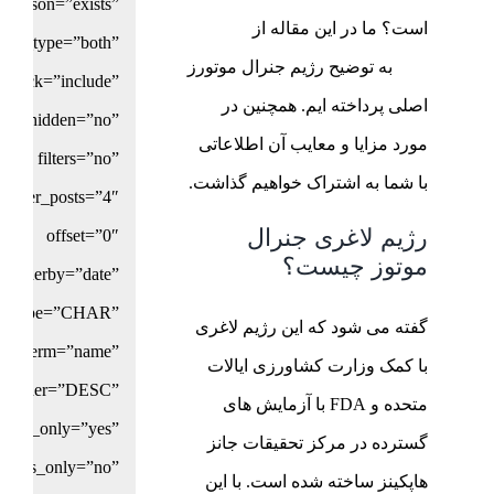
parison=”exists”
است؟ ما در این مقاله از
بلاگ
price_type=”both”
السا
به توضیح رژیم جنرال موتورز
_stock=”include”
اصلی پرداخته ایم. همچنین در
ow_hidden=”no”
مورد مزایا و معایب آن اطلاعاتی
filters=”no”
با شما به اشتراک خواهیم گذاشت.
umber_posts=”4″
رژیم لاغری جنرال
offset=”0″
موتوز چیست؟
orderby=”date”
eld_type=”CHAR”
گفته می شود که این رژیم لاغری
rby_term=”name”
با کمک وزارت کشاورزی ایالات
order=”DESC”
متحده و FDA با آزمایش های
ents_only=”yes”
گسترده در مرکز تحقیقات جانز
events_only=”no”
هاپکینز ساخته شده است. با این