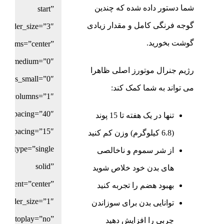
شما دستور داده شده که چندین
start”
گوجه فرنگی کامل و مقدار زیادی
r_border_size=”3″
گوشت بخورید.
gn_items=”center”
mns_medium=”0″
رژیم جنرال موتورز اصلی ظاهرا
lumns_small=”0″
می تواند به شما کمک کند:
columns=”1″
mn_spacing=”40″
تنها در یک هفته تا 15 پوند
ow_spacing=”15″
(6.8 کیلوگرم) وزن کم کنید
tyle_type=”single
از شر سموم و ناخالصی
solid”
های بدن خود خلاص شوید
lignment=”center”
بهبود هضم را تجربه کنید
_border_size=”1″
توانایی بدن برای سوزاندن
autoplay=”no”
چربی را افزایش دهید