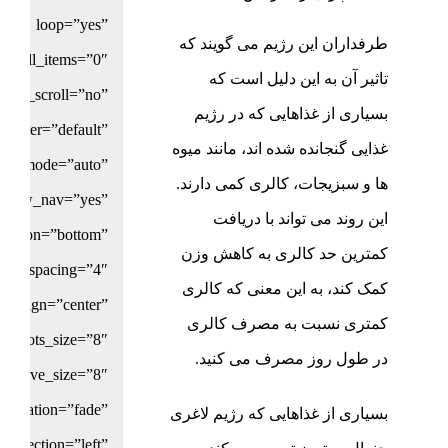
loop=”yes”
طرفداران این رژیم می گویند که
scroll_items=”0″
تاثیر آن به این دلیل است که
ouse_scroll=”no”
بسیاری از غذاهایی که در رژیم
ointer=”default”
غذایی گنجانده شده اند، مانند میوه
olor_mode=”auto”
ها و سبزیجات، کالری کمی دارند.
show_nav=”yes”
این روند می تواند با دریافت
osition=”bottom”
کمترین حد کالری به کاهش وزن
dots_spacing=”4″
کمک کند، به این معنی که کالری
ts_align=”center”
کمتری نسبت به مصرف کالری
dots_size=”8″
در طول روز مصرف می کنید.
s_active_size=”8″
_animation=”fade”
بسیاری از غذاهایی که رژیم لاغری
_direction=”left”