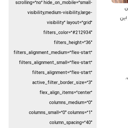
scrolling=”no” hide_on_mobile=”small-
ن
visibility,medium-visibility,large-
این
visibility” layout=”grid”
filters_color=”#212934″
filters_height=”36″
filters_alignment_medium=”flex-start”
filters_alignment_small=”flex-start”
filters_alignment=”flex-start”
.
active_filter_border_size=”3″
flex_align_items=”center”
columns_medium=”0″
columns_small=”0″ columns=”1″
column_spacing=”40″