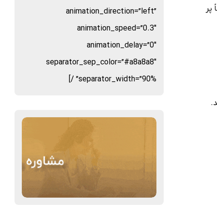
 پر
animation_direction=”left”
animation_speed=”0.3″
animation_delay=”0″
separator_sep_color=”#a8a8a8″
separator_width=”90%” /]
.