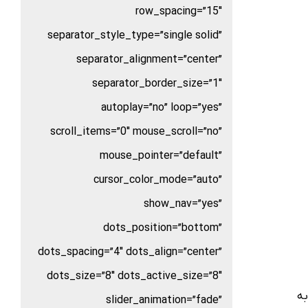
row_spacing=”15″
separator_style_type=”single solid”
separator_alignment=”center”
separator_border_size=”1″
autoplay=”no” loop=”yes”
scroll_items=”0″ mouse_scroll=”no”
mouse_pointer=”default”
cursor_color_mode=”auto”
show_nav=”yes”
dots_position=”bottom”
dots_spacing=”4″ dots_align=”center”
dots_size=”8″ dots_active_size=”8″
به
slider_animation=”fade”