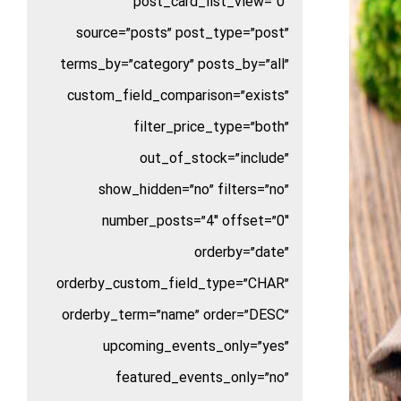
post_card_list_view=”0″
source=”posts” post_type=”post”
terms_by=”category” posts_by=”all”
custom_field_comparison=”exists”
filter_price_type=”both”
out_of_stock=”include”
show_hidden=”no” filters=”no”
number_posts=”4″ offset=”0″
orderby=”date”
orderby_custom_field_type=”CHAR”
orderby_term=”name” order=”DESC”
upcoming_events_only=”yes”
featured_events_only=”no”