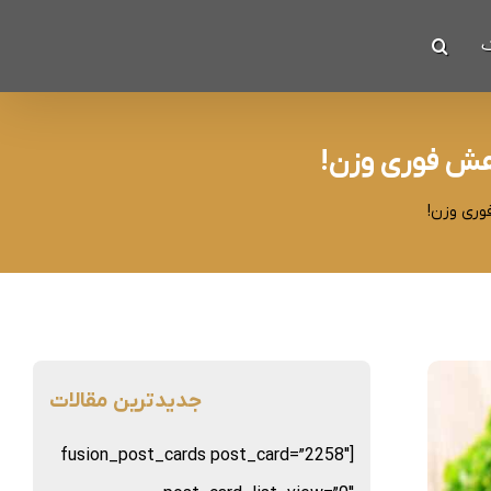
ک
هش فوری وزن!
وری وزن!
جدیدترین مقالات
[fusion_post_cards post_card=”2258″