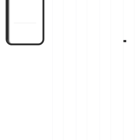
ع
س
ی
ن
جوانسازی
ت
ر
+
ی
صورت
ر
ی
م
د
ی
ع
ع
!
ن
و
ر
ر
س
ف
و
ا
ی
ش
د
س
ر
ه
ر
و
ج
ی
ش
و
ع
ن
ا
ت
ک
ن
ر
ر
س
ی
د
ا
ن