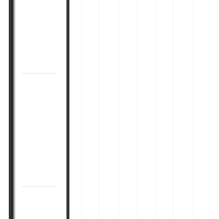
ر
و
ر
ک
ضد
گ
ر
گ
ه
چروک
ی
ا
ی
ق
دور
ز
ب
ز
ب
ا
ر
ی
چشم
ل
ن
ا
ر
ا
بهترین
و
ی
ب
ز
ب
ر
غ
روش
ت
ا
ف
ل
کلاژن
ز
ر
ع
ب
سازی
ر
و
چ
ا
ی
پوست
ش
ر
م
ق
صورت
ه
و
و
چ
ا
ک
ث
ر
بهترین
ی
ص
ر
ب
روش