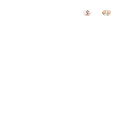
ر
م
ا
و
ه
ا
ح
د
ل
غ
و
ذ
ا
ا
ق
ی
ع
ی
ی
س
ح
ف