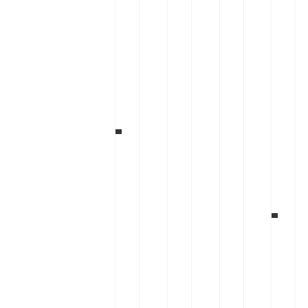
ش
ی
ر
ا
س
ل
ی
م
ر
ی
ن
ب
ی
س
ر
د
ع
ا
و
ی
و
د
ش
!
س
ه
ج
ا
ب
و
د
ا
ا
ه
ا
ن
ی
س
ن
ا
م
ز
ش
ص
ک
و