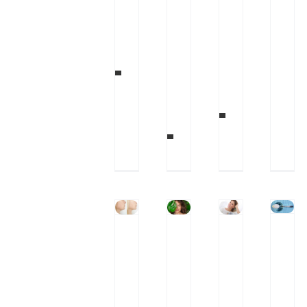
ن
ز
ر
ز
ی
و
ا
پ
ش
ن
و
و
س
ت
د
س
م
۵
ر
ا
و
ن
م
د
ا
ش