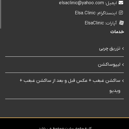
ایمیل: elsaclinic@yahoo.com
اینستاگرام: Elsa.Clinic
آپارات: ElsaClinic
خدمات
تزریق چربی
لیپوساکشن
ساکشن غبغب + عکس قبل و بعد از ساکشن غبغب +
ویدیو
کلیه حقوق سایت محفوظ می باشد.