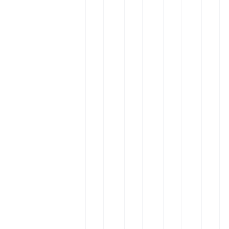
ا
ه
د
ا
ن
ت
غ
ن
ه
ر
ذ
ه
ا
ی
ا
ک
ی
ن
ی
ه
خ
ر
ی
ب
ا
ا
ض
ه
ن
ه
د
ت
گ
د
پ
م
ی
ر
ی
ی‌
ع
م
ر
گ
ف
ا
ی
ن
و
ن
(
و
ن
ب
1
ق
ت
ی
0
ت