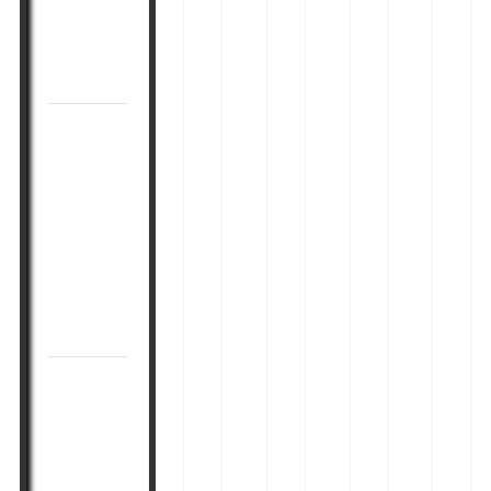
ط
و
ت
ی
جوانسازی
ب
ر
ر
ب
پوست
ی
ت
ی
ه
ع
+
ن
ص
بهترین
ی
م
ر
و
ویتامین
+
ع
و
ر
برای
م
ر
ش‌
ت
کلاژن
ع
ف
ه
ب
ر
ی
ا
سازی
ا
ف
ی
ی
پوست
ی
ی
ک
خ
د
س
ر
ا
بهترین
ب
ر
و
ن
راهکارهای
د
ی
ش
گ
خانگی
ا