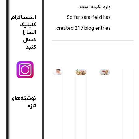
برای:
وارد نکرده است.
اینستاگرام
So far sara-feizi has
کلینیک
created 217 blog entries.
السا را
دنبال
کنید
۱
ر
آ
ر
۰
نوشته‌های
ف
ل
ف
ن
تازه
ع
و
ع
ک
ت
ئ
ت
ت
بهترین
ی
ه
ی
ه
روغن