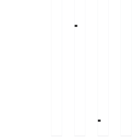
ل
ر
خ
ت
د
ا
ح
ا
ف
ظ
ی
ک
ن
!