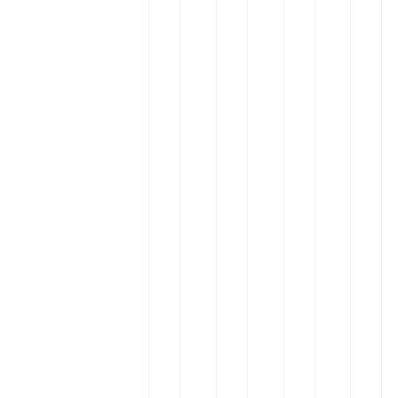
و
ا
م
ش
ا
خ
ا
ه
ژ
ت
د
س
ن
ی
ه
ا
+
ا
غ
ک
م
ر
ذ
ش
ع
ی
ا
ن
ر
ا
ی
غ
ف
د
ی
ب
ی
ر
)
غ
ی
ا
+
ب
ک
ر
ب
ا
ر
:
ه
ن
و
خ
ت
ج