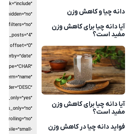
stock=”include”
دانه چیا و کاهش وزن
ow_hidden=”no”
filters=”no”
آیا دانه چیا برای کاهش وزن
مفید است؟
mber_posts=”4″
offset=”0″
orderby=”date”
ld_type=”CHAR”
by_term=”name”
order=”DESC”
nts_only=”yes”
آیا دانه چیا برای کاهش وزن
ents_only=”no”
مفید است؟
scrolling=”no”
فواید دانه چیا در کاهش وزن
mobile=”small-