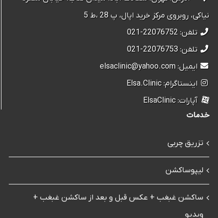
نیاکی، روبروی مرکز خرید اپال، پ 28 ،ط 5
تلفن: 22076752-021
تلفن: 22076753-021
ایمیل: elsaclinic@yahoo.com
اینستاگرام: Elsa.Clinic
آپارات: ElsaClinic
خدمات
تزریق چربی
لیپوساکشن
ساکشن غبغب + عکس قبل و بعد از ساکشن غبغب +
ویدیو