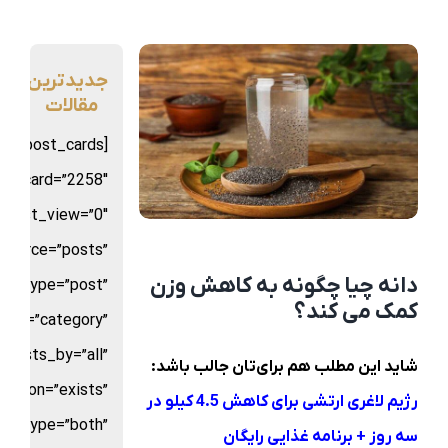
جدیدترین
مقالات
sion_post_cards
st_card=”2258″
d_list_view=”0″
بلاگ السا کلینیک
source=”posts”
دانه چیا چگونه به کاهش وزن
st_type=”post”
کمک می کند؟
_by=”category”
posts_by=”all”
شاید این مطلب هم برای‌تان جالب باشد:
rison=”exists”
رژیم لاغری ارتشی برای کاهش 4.5 کیلو در
ice_type=”both”
سه روز + برنامه غذایی رایگان