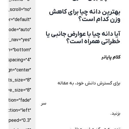
use_scroll=”no”
بهترین دانه چیا برای کاهش
وزن کدام است؟
nter=”default”
or_mode=”auto”
آیا دانه چیا با عوارض جانبی یا
show_nav=”yes”
خطراتی همراه است؟
ition=”bottom”
کلام پایانی
لیپوساکشن
لیپوساکشن شکم و
ts_spacing=”4″
پهلو
ساکشن غبغب،
ساکشن بازو
_align=”center”
dots_size=”8″
برای گسترش دانش خود، به مقاله
کاشت
active_size=”8″
ابروی دائمی با متد FIT؛ چگونه
nimation=”fade”
طبیعی‌ترین خواب ابرو را تضمین کنیم؟
سر
direction=”left”
بزنید.
on_speed=”0.3″