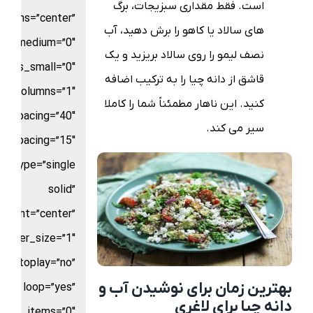
است. فقط مقداری سبزیجات، برگ
_items=”center”
های سالاد یا کاهو را برش دهید، آب
ns_medium=”0″
نصف لیمو را روی سالاد بریزید و یک
umns_small=”0″
قاشق از دانه چیا را به ترکیب اضافه
columns=”1″
کنید. این ناهار مطمئناً شما را کاملا
n_spacing=”40″
سیر می کند.
w_spacing=”15″
le_type=”single
solid”
gnment=”center”
border_size=”1″
autoplay=”no”
بهترین زمان برای نوشیدن آب و
loop=”yes”
دانه چیا برای لاغری
croll_items=”0″