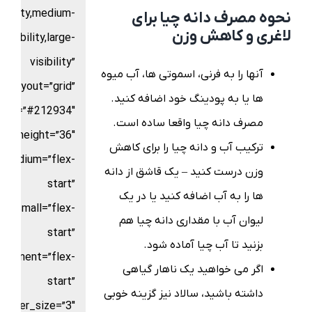
sibility,medium-
نحوه مصرف دانه چیا برای
لاغری و کاهش وزن
visibility,large-
visibility”
آنها را به فرنی، اسموتی ها، آب میوه
layout=”grid”
ها یا به پودینگ خود اضافه کنید.
color=”#212934″
مصرف دانه چیا واقعا ساده است.
ters_height=”36″
ترکیب آب و دانه چیا را برای کاهش
t_medium=”flex-
وزن درست کنید – یک قاشق از دانه
start”
ها را به آب اضافه کنید یا در یک
nt_small=”flex-
لیوان آب با مقداری دانه چیا هم
start”
بزنید تا آب چیا آماده شود.
alignment=”flex-
اگر می خواهید یک ناهار گیاهی
start”
داشته باشید، سالاد نیز گزینه خوبی
border_size=”3″